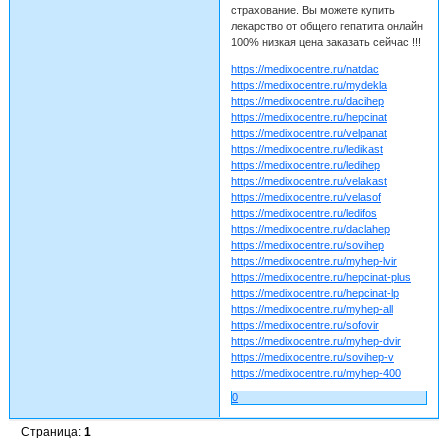
страхование. Вы можете купить
лекарство от общего гепатита онлайн
100% низкая цена заказать сейчас !!!
https://medixocentre.ru/natdac
https://medixocentre.ru/mydekla
https://medixocentre.ru/dacihep
https://medixocentre.ru/hepcinat
https://medixocentre.ru/velpanat
https://medixocentre.ru/ledikast
https://medixocentre.ru/ledihep
https://medixocentre.ru/velakast
https://medixocentre.ru/velasof
https://medixocentre.ru/ledifos
https://medixocentre.ru/daclahep
https://medixocentre.ru/sovihep
https://medixocentre.ru/myhep-lvir
https://medixocentre.ru/hepcinat-plus
https://medixocentre.ru/hepcinat-lp
https://medixocentre.ru/myhep-all
https://medixocentre.ru/sofovir
https://medixocentre.ru/myhep-dvir
https://medixocentre.ru/sovihep-v
https://medixocentre.ru/myhep-400
0
Страница:
1