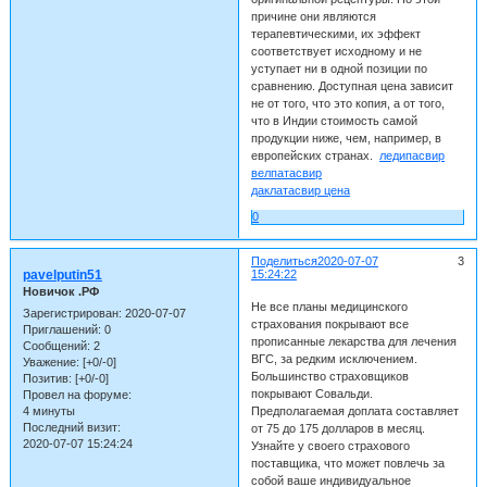
причине они являются
терапевтическими, их эффект
соответствует исходному и не
уступает ни в одной позиции по
сравнению. Доступная цена зависит
не от того, что это копия, а от того,
что в Индии стоимость самой
продукции ниже, чем, например, в
европейских странах.
ледипасвир
велпатасвир
даклатасвир цена
0
Поделиться
2020-07-07
3
pavelputin51
15:24:22
Новичок .РФ
Не все планы медицинского
Зарегистрирован
: 2020-07-07
страхования покрывают все
Приглашений:
0
прописанные лекарства для лечения
Сообщений:
2
ВГС, за редким исключением.
Уважение:
[+0/-0]
Большинство страховщиков
Позитив:
[+0/-0]
покрывают Совальди.
Провел на форуме:
4 минуты
Предполагаемая доплата составляет
Последний визит:
от 75 до 175 долларов в месяц.
2020-07-07 15:24:24
Узнайте у своего страхового
поставщика, что может повлечь за
собой ваше индивидуальное