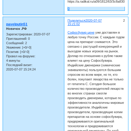
0
Поделиться
2020-07-07
2
pavelputin51
15:21:02
Новичок .РФ
Софосбувир цене
уже доставлен в
Зарегистрирован
: 2020-07-07
любую точку России. С каждым годом
Приглашений:
0
цена на препарат снижается. Это
Сообщений:
2
связано с растущей конкуренцией и
Уважение:
[+0/-0]
выходом новых игроков на рынок.
Позитив:
[+0/-0]
Доллар по отношению к рублю также
Провел на форуме:
4 минуты
влияет на цену Софосбувира.
Последний визит:
Индийские дженерики (химические
2020-07-07 15:24:24
эквиваленты) пользуются большим
спросом во всем мире, но те, кто
болен, покупают лекарства не только
от гепатита С. Сегодня большое
количество производителей лекарств
во многих странах смогли
производить дженерики, которые по
эффективности аналогичны мировые
производители. Индийские
производители, производящие копии
препаратов на основе софосбувира,
придерживаются оригинальной
технологии и придерживаются
оригинальной рецептуры. По этой