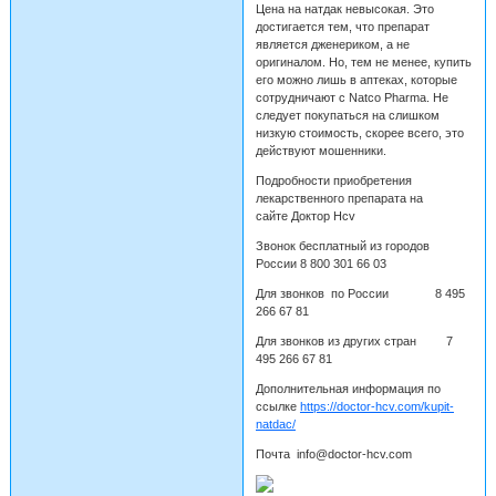
Цена на натдак невысокая. Это
достигается тем, что препарат
является дженериком, а не
оригиналом. Но, тем не менее, купить
его можно лишь в аптеках, которые
сотрудничают с Natco Pharma. Не
следует покупаться на слишком
низкую стоимость, скорее всего, это
действуют мошенники.
Подробности приобретения
лекарственного препарата на
сайте Доктор Hcv
Звонок бесплатный из городов
России 8 800 301 66 03
Для звонков по России 8 495
266 67 81
Для звонков из других стран 7
495 266 67 81
Дополнительная информация по
ссылке
https://doctor-hcv.com/kupit-
natdac/
Почта info@doctor-hcv.com