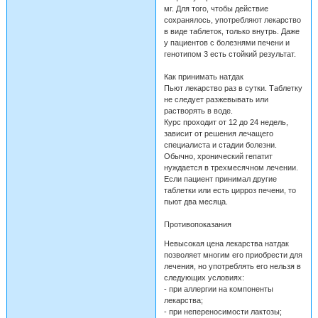
мг. Для того, чтобы действие
сохранялось, употребляют лекарство
в виде таблеток, только внутрь. Даже
у пациентов с болезнями печени и
генотипом 3 есть стойкий результат.
Как принимать натдак
Пьют лекарство раз в сутки. Таблетку
не следует разжевывать или
растворять в воде.
Курс проходит от 12 до 24 недель,
зависит от решения лечащего
специалиста и стадии болезни.
Обычно, хронический гепатит
нуждается в трехмесячном лечении.
Если пациент принимал другие
таблетки или есть цирроз печени, то
пьют два месяца.
Противопоказания
Невысокая цена лекарства натдак
позволяет многим его приобрести для
лечения, но употреблять его нельзя в
следующих условиях:
- при аллергии на компоненты
лекарства;
- при непереносимости лактозы;