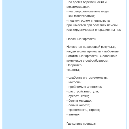
- во время беременности и
вскармливании;
- несовершеннолетние люди;
- как монотерапию;
- под контролем специалиста
принимается при болезнях печени
или хирургических операциях на нем.
Побочные эффекты
Не смотря на хороший результат,
натдак может принести и побочные
негативные эффекты. Особенно в
комплексе с софосбувиром.
Например:
тошнота;
- слабость и утомляемость;
- мигрень;
- проблемы с аппетитом;
- расстройства стула;
- сухость кожи;
- боли в мышцах;
- боли в животе;
- тревожность, стресс;
- анемия.
Где купить препарат