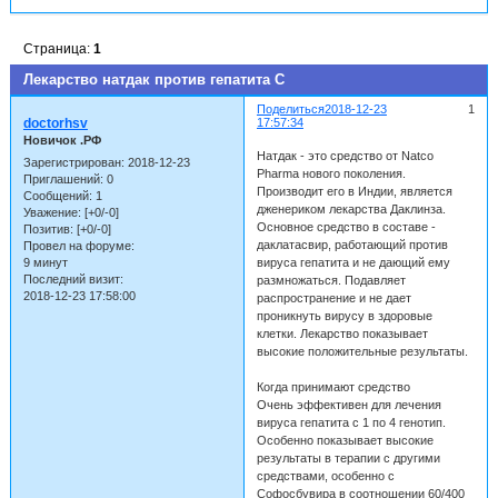
Страница:
1
Лекарство натдак против гепатита С
Поделиться
2018-12-23
1
doctorhsv
17:57:34
Новичок .РФ
Натдак - это средство от Natco
Зарегистрирован
: 2018-12-23
Pharma нового поколения.
Приглашений:
0
Производит его в Индии, является
Сообщений:
1
дженериком лекарства Даклинза.
Уважение:
[+0/-0]
Основное средство в составе -
Позитив:
[+0/-0]
даклатасвир, работающий против
Провел на форуме:
9 минут
вируса гепатита и не дающий ему
Последний визит:
размножаться. Подавляет
2018-12-23 17:58:00
распространение и не дает
проникнуть вирусу в здоровые
клетки. Лекарство показывает
высокие положительные результаты.
Когда принимают средство
Очень эффективен для лечения
вируса гепатита с 1 по 4 генотип.
Особенно показывает высокие
результаты в терапии с другими
средствами, особенно с
Софосбувира в соотношении 60/400