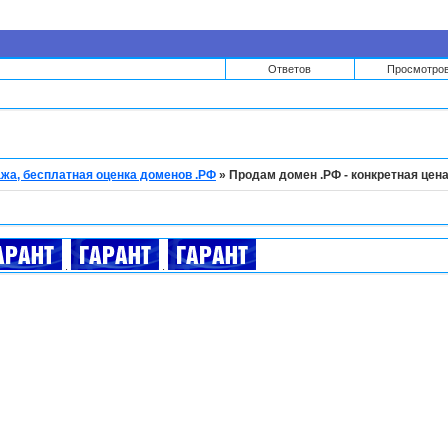
Ответов
Просмотро
жа, бесплатная оценка доменов .РФ
»
Продам домен .РФ - конкретная цен
.
.