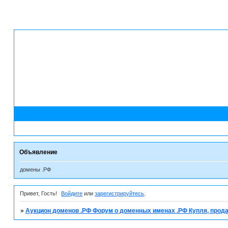
Объявление
домены .РФ
Привет, Гость!
Войдите
или
зарегистрируйтесь
.
»
Аукцион доменов .РФ Форум о доменных именах .РФ Купля, прода